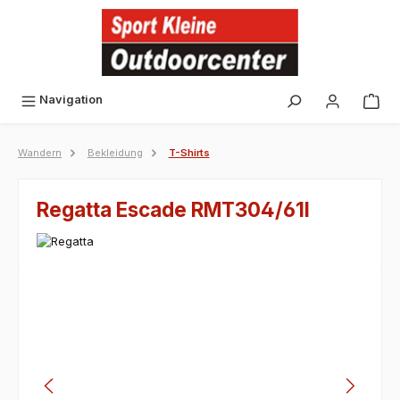
alt springen
Navigation
Wandern
Bekleidung
T-Shirts
Regatta Escade RMT304/61I
Bildergalerie überspringen