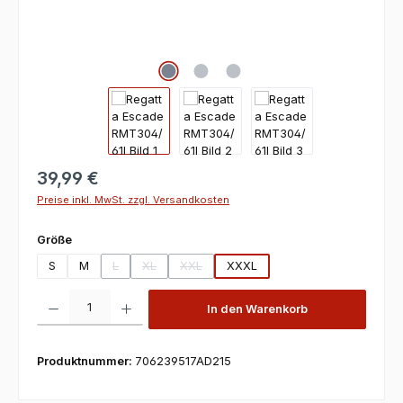
39,99 €
Preise inkl. MwSt. zzgl. Versandkosten
auswählen
Größe
S
M
L
XL
XXL
XXXL
(Diese Option ist zurzeit nicht verfügbar.)
(Diese Option ist zurzeit nicht verfügbar.)
(Diese Option ist zurzeit nicht verfügbar.)
Produkt Anzahl: Gib den gewünschten Wert ein oder benutze die Scha
In den Warenkorb
Produktnummer:
706239517AD215