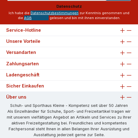
Adresse
Datenschutz
*
Ich habe die
Datenschutzbestimmungen
zur Kenntnis genommen und
die
AGB
gelesen und bin mit ihnen einverstanden.
Service-Hotline
Unsere Vorteile
Versandarten
Zahlungsarten
Ladengeschäft
Sicher Einkaufen
Über uns
Schuh- und Sporthaus Kleine - Kompetenz seit über 50 Jahren
Als Einzelhändler für Schuhe, Sport- und Freizeitartikel tragen wir
mit unserem vielfältigen Angebot an Artikeln und Services zu Ihrer
aktiven Freizeitgestaltung bei. Freundliches und kompetentes
Fachpersonal steht Ihnen in allen Belangen Ihrer Ausrüstung und
Ausstattung jederzeit gerne zur Seite.