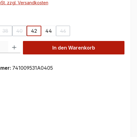
wSt. zzgl. Versandkosten
ählen
38
40
42
44
46
on ist zurzeit nicht verfügbar.)
se Option ist zurzeit nicht verfügbar.)
(Diese Option ist zurzeit nicht verfügbar.)
(Diese Option ist zurzeit nicht verfügbar.)
(Diese Option ist zurzeit nicht verfüg
 Gib den gewünschten Wert ein oder benutze die Schaltflächen um die Anzahl
In den Warenkorb
mmer:
741009531A0405