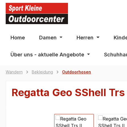
springen
Zur Hauptnavigation springen
Home
Damen
Herren
Kind
Über uns - aktuelle Angebote
Schuhhau
Wandern
Bekleidung
Outdoorhosen
Regatta Geo SShell Trs
Bildergalerie überspringen