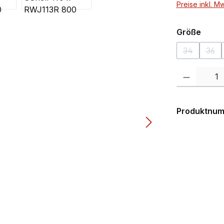
Preise inkl. M
ausw
Größe
34
36
(Diese Opti
(Die
Produkt Anzahl:
Produktnu