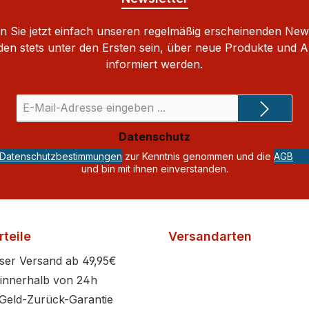
 Sie jetzt einfach unseren regelmäßig erscheinenden New
den stets unter den Ersten sein, über neue Produkte und 
informiert werden.
E-
Mail-
Adresse
Datenschutz
*
Datenschutzbestimmungen
zur Kenntnis genommen und die
AGB
und bin mit ihnen einverstanden.
teile
Versandarten
ser Versand ab 49,95€
innerhalb von 24h
Geld-Zurück-Garantie