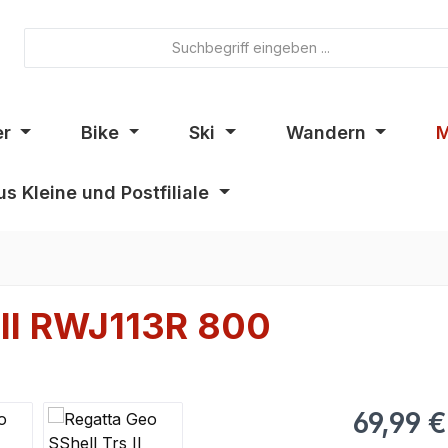
er
Bike
Ski
Wandern
M
s Kleine und Postfiliale
 II RWJ113R 800
69,99 €