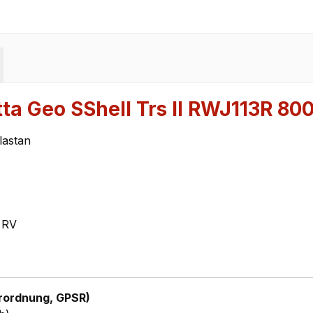
ta Geo SShell Trs II RWJ113R 80
lastan
 RV
rordnung, GPSR)