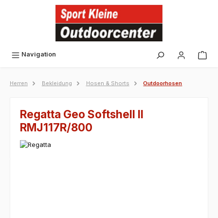
alt springen
Navigation
Herren
Bekleidung
Hosen & Shorts
Outdoorhosen
Regatta Geo Softshell II
RMJ117R/800
Bildergalerie überspringen