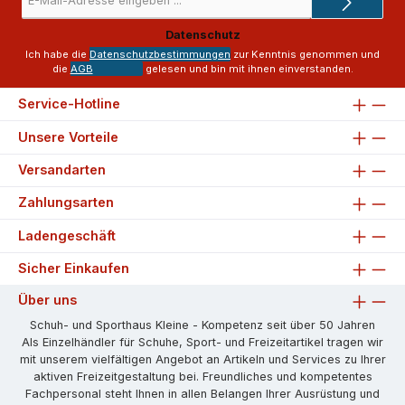
Mail-
Adresse
Datenschutz
*
Ich habe die
Datenschutzbestimmungen
zur Kenntnis genommen und
die
AGB
gelesen und bin mit ihnen einverstanden.
Service-Hotline
Unsere Vorteile
Versandarten
Zahlungsarten
Ladengeschäft
Sicher Einkaufen
Über uns
Schuh- und Sporthaus Kleine - Kompetenz seit über 50 Jahren
Als Einzelhändler für Schuhe, Sport- und Freizeitartikel tragen wir
mit unserem vielfältigen Angebot an Artikeln und Services zu Ihrer
aktiven Freizeitgestaltung bei. Freundliches und kompetentes
Fachpersonal steht Ihnen in allen Belangen Ihrer Ausrüstung und