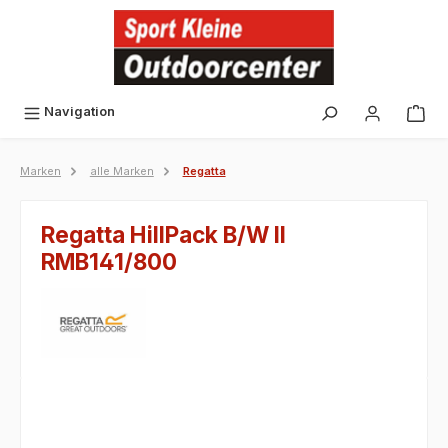
alt springen
Navigation
Marken
alle Marken
Regatta
Regatta HillPack B/W II
RMB141/800
Bildergalerie überspringen