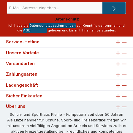
E-
Mail-
Adresse
Datenschutz
*
Ich habe die
Datenschutzbestimmungen
zur Kenntnis genommen und
die
AGB
gelesen und bin mit ihnen einverstanden.
Service-Hotline
Unsere Vorteile
Versandarten
Zahlungsarten
Ladengeschäft
Sicher Einkaufen
Über uns
Schuh- und Sporthaus Kleine - Kompetenz seit über 50 Jahren
Als Einzelhändler für Schuhe, Sport- und Freizeitartikel tragen wir
mit unserem vielfältigen Angebot an Artikeln und Services zu Ihrer
aktiven Freizeitgestaltung bei. Freundliches und kompetentes