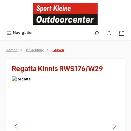
alt springen
Navigation
Damen
Bekleidung
Blusen
Regatta Kinnis RWS176/W29
Bildergalerie überspringen