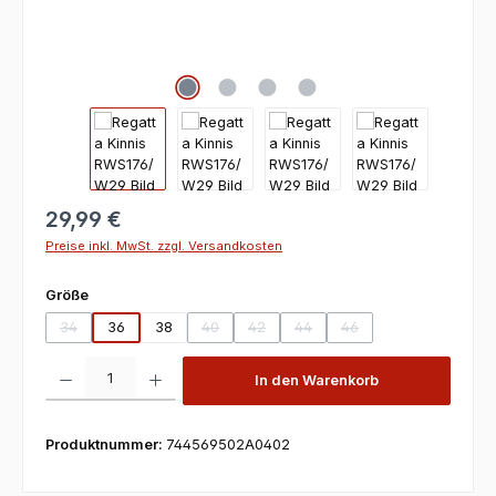
29,99 €
Preise inkl. MwSt. zzgl. Versandkosten
auswählen
Größe
34
36
38
40
42
44
46
(Diese Option ist zurzeit nicht verfügbar.)
(Diese Option ist zurzeit nicht verfügbar.)
(Diese Option ist zurzeit nicht verfügbar
(Diese Option ist zurzeit nicht v
(Diese Option ist zurzeit
Produkt Anzahl: Gib den gewünschten Wert ein oder benutze die Scha
In den Warenkorb
Produktnummer:
744569502A0402