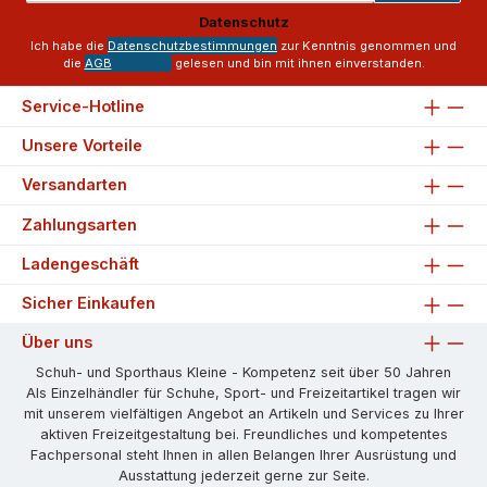
Adresse
Datenschutz
*
Ich habe die
Datenschutzbestimmungen
zur Kenntnis genommen und
die
AGB
gelesen und bin mit ihnen einverstanden.
Service-Hotline
Unsere Vorteile
Versandarten
Zahlungsarten
Ladengeschäft
Sicher Einkaufen
Über uns
Schuh- und Sporthaus Kleine - Kompetenz seit über 50 Jahren
Als Einzelhändler für Schuhe, Sport- und Freizeitartikel tragen wir
mit unserem vielfältigen Angebot an Artikeln und Services zu Ihrer
aktiven Freizeitgestaltung bei. Freundliches und kompetentes
Fachpersonal steht Ihnen in allen Belangen Ihrer Ausrüstung und
Ausstattung jederzeit gerne zur Seite.