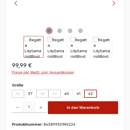
99,99 €
Preise inkl. MwSt. zzgl. Versandkosten
auswählen
Größe
36
37
38
39
40
41
42
(Diese Option ist zurzeit nicht verfügbar.)
(Diese Option ist zurzeit nicht verfügbar.)
(Diese Option ist zurzeit nicht verfügbar.)
Produkt Anzahl: Gib den gewünschten Wert ein oder benutze die Scha
In den Warenkorb
Produktnummer:
845899501N0226