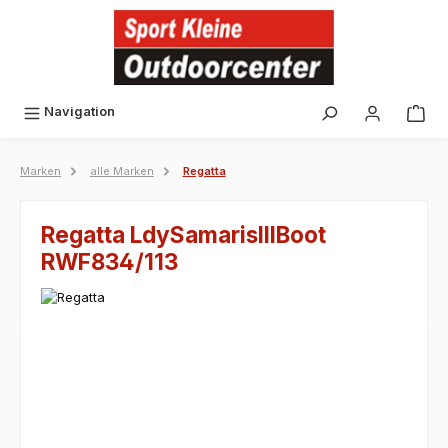
alt springen
Navigation
Marken
alle Marken
Regatta
Regatta LdySamarisIIIBoot
RWF834/113
Bildergalerie überspringen