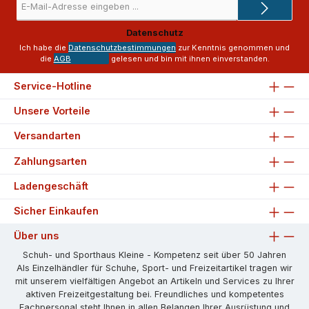
Mail-
Adresse
Datenschutz
*
Ich habe die
Datenschutzbestimmungen
zur Kenntnis genommen und
die
AGB
gelesen und bin mit ihnen einverstanden.
Service-Hotline
Unsere Vorteile
Versandarten
Zahlungsarten
Ladengeschäft
Sicher Einkaufen
Über uns
Schuh- und Sporthaus Kleine - Kompetenz seit über 50 Jahren
Als Einzelhändler für Schuhe, Sport- und Freizeitartikel tragen wir
mit unserem vielfältigen Angebot an Artikeln und Services zu Ihrer
aktiven Freizeitgestaltung bei. Freundliches und kompetentes
Fachpersonal steht Ihnen in allen Belangen Ihrer Ausrüstung und