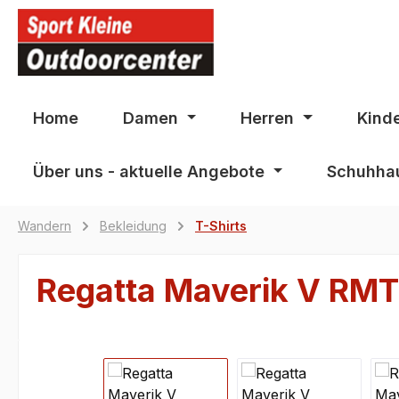
springen
Zur Hauptnavigation springen
Home
Damen
Herren
Kind
Über uns - aktuelle Angebote
Schuhhau
Wandern
Bekleidung
T-Shirts
Regatta Maverik V RM
Bildergalerie überspringen