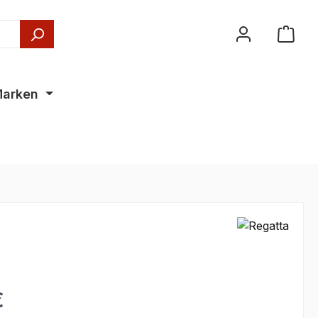
arken
€