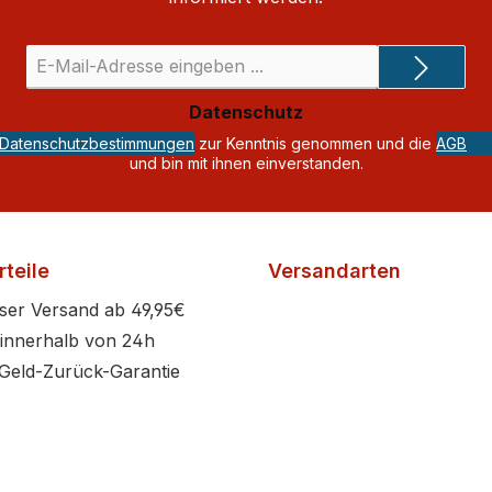
E-
Mail-
Adresse
Datenschutz
*
Datenschutzbestimmungen
zur Kenntnis genommen und die
AGB
und bin mit ihnen einverstanden.
teile
Versandarten
ser Versand ab 49,95€
innerhalb von 24h
Geld-Zurück-Garantie