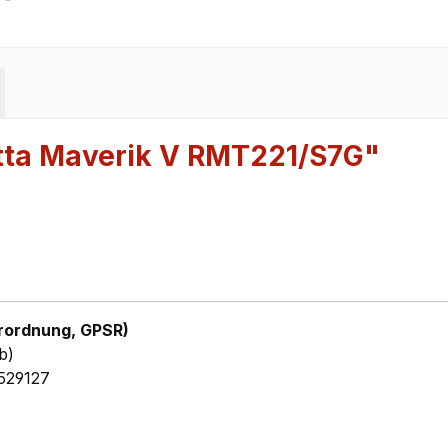
tta Maverik V RMT221/S7G"
rordnung, GPSR)
b)
529127