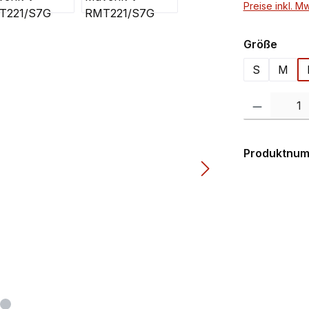
Preise inkl. M
ausw
Größe
S
M
Produkt Anzahl:
Produktnu