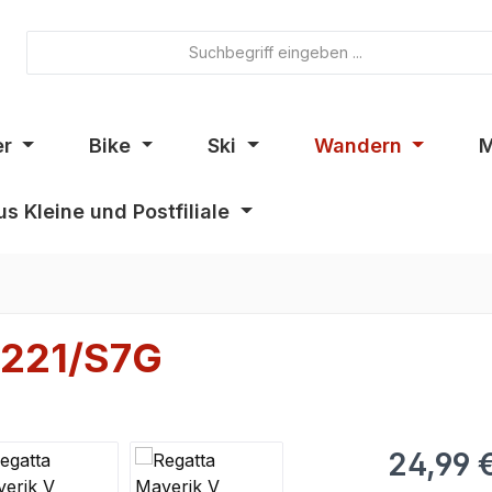
er
Bike
Ski
Wandern
M
s Kleine und Postfiliale
T221/S7G
24,99 