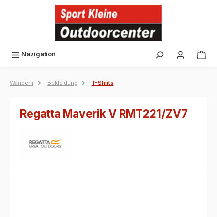
alt springen
Navigation
Wandern
Bekleidung
T-Shirts
Regatta Maverik V RMT221/ZV7
Bildergalerie überspringen