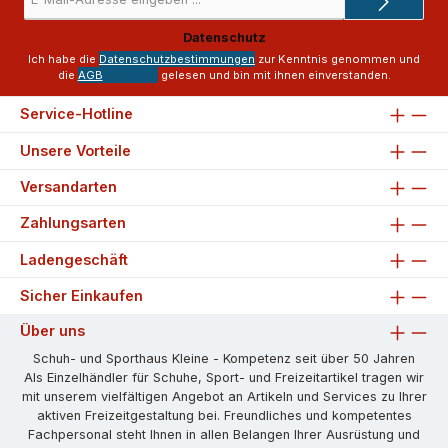
Mail-
Adresse
Datenschutz
*
Ich habe die
Datenschutzbestimmungen
zur Kenntnis genommen und
die
AGB
gelesen und bin mit ihnen einverstanden.
Service-Hotline
Unsere Vorteile
Versandarten
Zahlungsarten
Ladengeschäft
Sicher Einkaufen
Über uns
Schuh- und Sporthaus Kleine - Kompetenz seit über 50 Jahren
Als Einzelhändler für Schuhe, Sport- und Freizeitartikel tragen wir
mit unserem vielfältigen Angebot an Artikeln und Services zu Ihrer
aktiven Freizeitgestaltung bei. Freundliches und kompetentes
Fachpersonal steht Ihnen in allen Belangen Ihrer Ausrüstung und