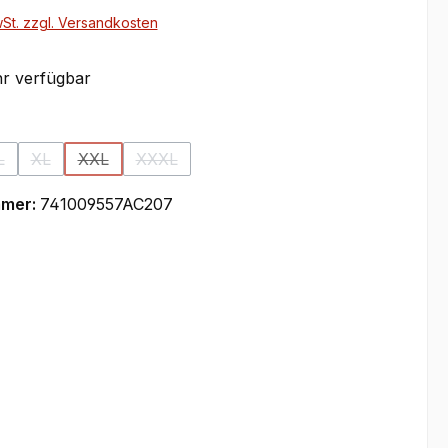
wSt. zzgl. Versandkosten
r verfügbar
ählen
L
XL
XXL
XXXL
 Option ist zurzeit nicht verfügbar.)
(Diese Option ist zurzeit nicht verfügbar.)
(Diese Option ist zurzeit nicht verfügbar.)
(Diese Option ist zurzeit nicht verfügbar.)
(Diese Option ist zurzeit nicht verfügbar.)
mmer:
741009557AC207