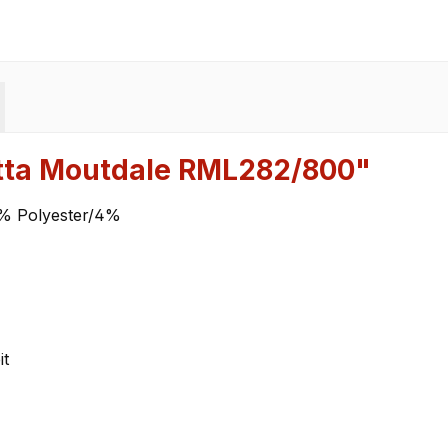
tta Moutdale RML282/800"
6% Polyester/4%
it