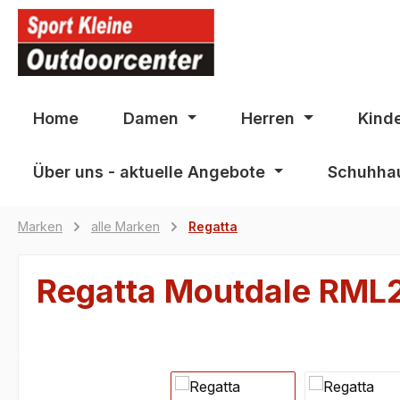
springen
Zur Hauptnavigation springen
Home
Damen
Herren
Kind
Über uns - aktuelle Angebote
Schuhhau
Marken
alle Marken
Regatta
Regatta Moutdale RM
Bildergalerie überspringen