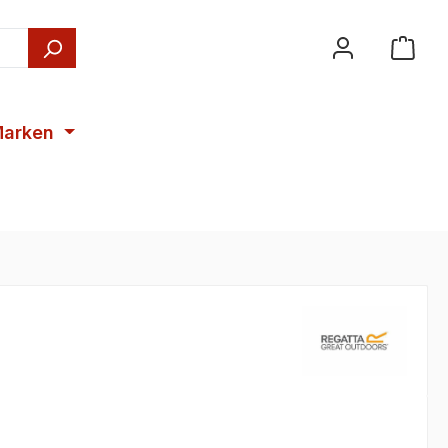
arken
€