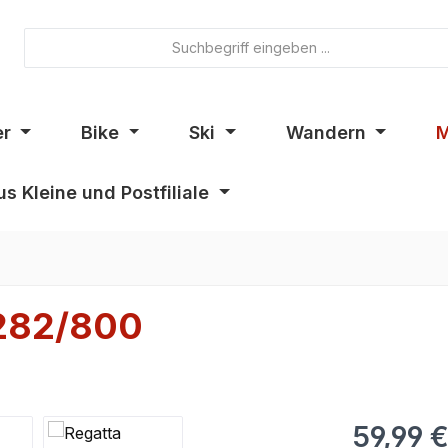
er
Bike
Ski
Wandern
M
s Kleine und Postfiliale
L282/800
59,99 