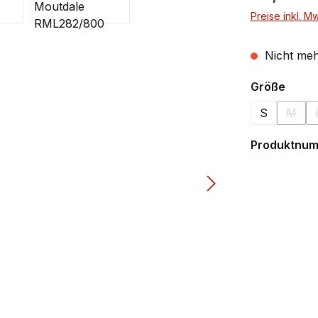
Preise inkl. M
Nicht meh
ausw
Größe
S
M
(Diese
Produktnu