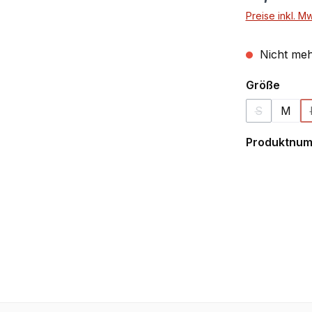
Preise inkl. M
Nicht meh
ausw
Größe
S
M
(Diese Optio
Produktnu