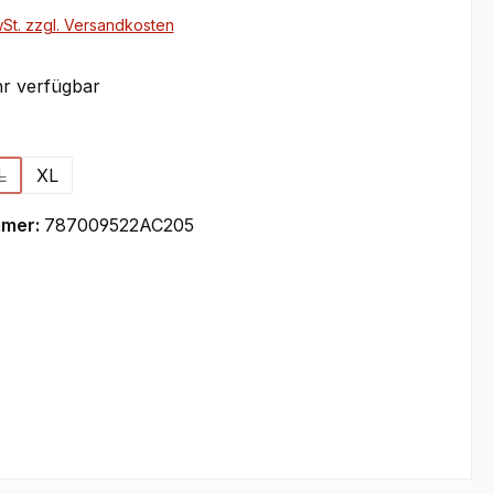
wSt. zzgl. Versandkosten
r verfügbar
ählen
L
XL
n ist zurzeit nicht verfügbar.)
(Diese Option ist zurzeit nicht verfügbar.)
mmer:
787009522AC205