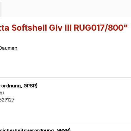
a Softshell Glv III RUG017/800"
 Daumen
rordnung, GPSR)
b)
529127
sicherheitsverordnung, GPSR)