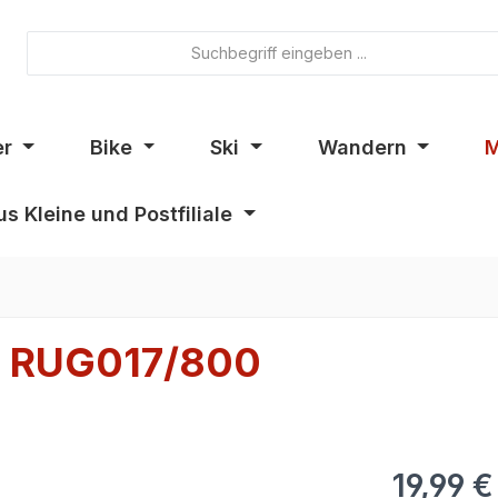
er
Bike
Ski
Wandern
M
s Kleine und Postfiliale
III RUG017/800
19,99 €