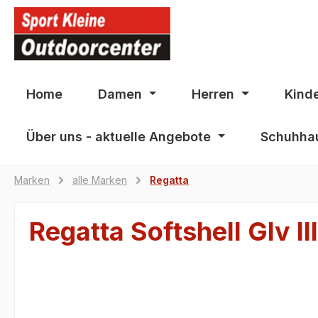
springen
Zur Hauptnavigation springen
Home
Damen
Herren
Kind
Über uns - aktuelle Angebote
Schuhhau
Marken
alle Marken
Regatta
Regatta Softshell Glv 
Bildergalerie überspringen