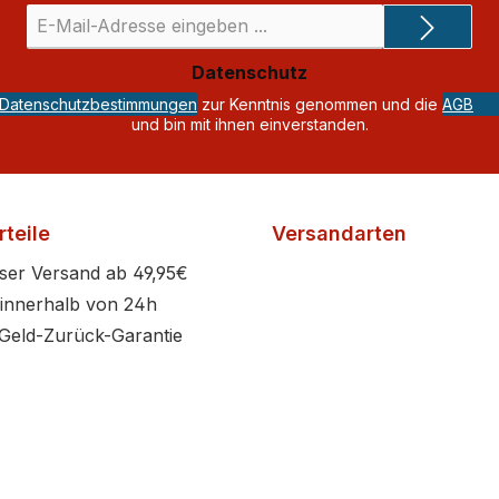
E-
Mail-
Adresse
Datenschutz
*
Datenschutzbestimmungen
zur Kenntnis genommen und die
AGB
und bin mit ihnen einverstanden.
teile
Versandarten
ser Versand ab 49,95€
innerhalb von 24h
Geld-Zurück-Garantie