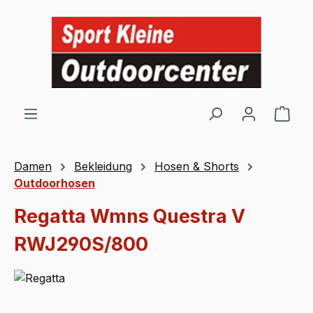
Zum Hauptinhalt springen
Ware
Damen
Bekleidung
Hosen & Shorts
Outdoorhosen
Regatta Wmns Questra V
RWJ290S/800