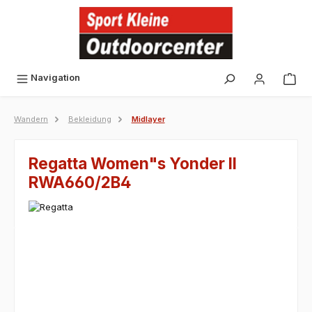
alt springen
Navigation
Wandern
Bekleidung
Midlayer
Regatta Women"s Yonder II
RWA660/2B4
Bildergalerie überspringen