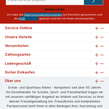
Mail-
Adresse
Datenschutz
*
Ich habe die
Datenschutzbestimmungen
zur Kenntnis genommen und
die
AGB
gelesen und bin mit ihnen einverstanden.
Service-Hotline
Unsere Vorteile
Versandarten
Zahlungsarten
Ladengeschäft
Sicher Einkaufen
Über uns
Schuh- und Sporthaus Kleine - Kompetenz seit über 50 Jahren
Als Einzelhändler für Schuhe, Sport- und Freizeitartikel tragen wir
mit unserem vielfältigen Angebot an Artikeln und Services zu Ihrer
aktiven Freizeitgestaltung bei. Freundliches und kompetentes
Fachpersonal steht Ihnen in allen Belangen Ihrer Ausrüstung und