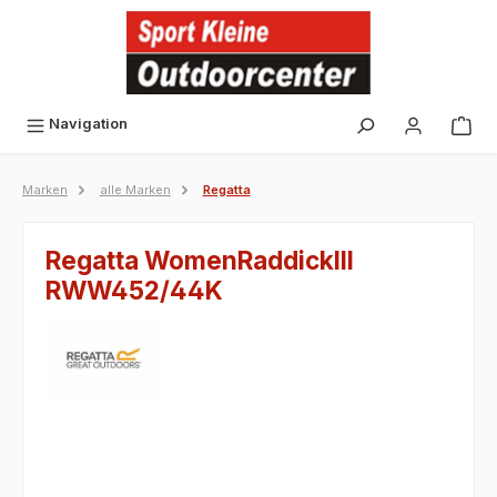
alt springen
Navigation
Marken
alle Marken
Regatta
Regatta WomenRaddickIII
RWW452/44K
Bildergalerie überspringen