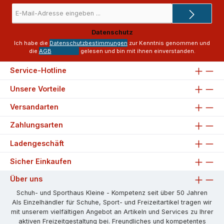
E-
Mail-
Adresse
Datenschutz
*
Ich habe die
Datenschutzbestimmungen
zur Kenntnis genommen und
die
AGB
gelesen und bin mit ihnen einverstanden.
Service-Hotline
Unsere Vorteile
Versandarten
Zahlungsarten
Ladengeschäft
Sicher Einkaufen
Über uns
Schuh- und Sporthaus Kleine - Kompetenz seit über 50 Jahren
Als Einzelhändler für Schuhe, Sport- und Freizeitartikel tragen wir
mit unserem vielfältigen Angebot an Artikeln und Services zu Ihrer
aktiven Freizeitgestaltung bei. Freundliches und kompetentes