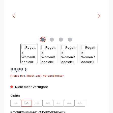
99,99 €
Preise inkl. MwSt. zzgl. Versandkosten
Nicht mehr verfügbar
auswählen
Größe
34
36
38
40
42
44
46
(Diese Option ist zurzeit nicht verfügbar.)
(Diese Option ist zurzeit nicht verfügbar.)
(Diese Option ist zurzeit nicht verfügbar.)
(Diese Option ist zurzeit nicht verfügbar.)
(Diese Option ist zurzeit nicht verfügbar
(Diese Option ist zurzeit nicht v
(Diese Option ist zurzeit
Produktnummer:
741589503A0402