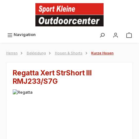
alt springen
Navigation
Herren
Bekleidung
Hosen & Shorts
Kurze Hosen
Regatta Xert StrShort III
RMJ233/S7G
Bildergalerie überspringen