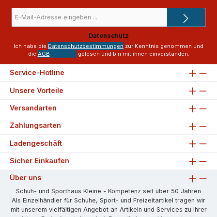
E-
Mail-
Adresse
Datenschutz
*
Ich habe die
Datenschutzbestimmungen
zur Kenntnis genommen und
die
AGB
gelesen und bin mit ihnen einverstanden.
Service-Hotline
Unsere Vorteile
Versandarten
Zahlungsarten
Ladengeschäft
Sicher Einkaufen
Über uns
Schuh- und Sporthaus Kleine - Kompetenz seit über 50 Jahren
Als Einzelhändler für Schuhe, Sport- und Freizeitartikel tragen wir
mit unserem vielfältigen Angebot an Artikeln und Services zu Ihrer