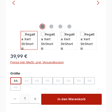
39,99 €
Preise inkl. MwSt. zzgl. Versandkosten
auswählen
Größe
44
46
48
50
52
54
56
58
(Diese Option ist zurzeit nicht verfügbar.)
(Diese Option ist zurzeit nicht verfügbar.)
(Diese Option ist zurzeit nicht verfügbar.)
(Diese Option ist zurzeit nicht verfügbar
(Diese Option ist zurzeit nicht v
(Diese Option ist zurzeit
(Diese Option ist
60
(Diese Option ist zurzeit nicht verfügbar.)
Produkt Anzahl: Gib den gewünschten Wert ein oder benutze die Scha
In den Warenkorb