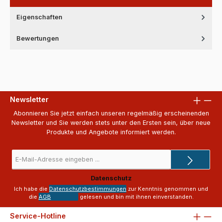
Eigenschaften
Bewertungen
Newsletter
Abonnieren Sie jetzt einfach unseren regelmäßig erscheinenden
Newsletter und Sie werden stets unter den Ersten sein, über neue
Produkte und Angebote informiert werden.
E-
Mail-
Adresse
Datenschutz
*
Ich habe die
Datenschutzbestimmungen
zur Kenntnis genommen und
die
AGB
gelesen und bin mit ihnen einverstanden.
Service-Hotline