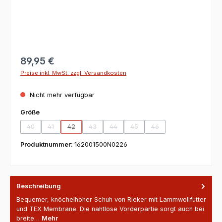
89,95 €
Preise inkl. MwSt. zzgl. Versandkosten
Nicht mehr verfügbar
auswählen
Größe
40
41
42
43
44
45
46
(Diese Option ist zurzeit nicht verfügbar.)
(Diese Option ist zurzeit nicht verfügbar.)
(Diese Option ist zurzeit nicht verfügbar.)
(Diese Option ist zurzeit nicht verfügbar.)
(Diese Option ist zurzeit nicht verfügbar
(Diese Option ist zurzeit nicht v
(Diese Option ist zurzeit
Produktnummer:
162001500N0226
Beschreibung
Bequemer, knöchelhoher Schuh von Rieker mit Lammwollfutter
und TEX Membrane. Die nahtlose Vorderpartie sorgt auch bei
breite…
Mehr