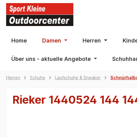
springen
Zur Hauptnavigation springen
Home
Damen
Herren
Kind
Über uns - aktuelle Angebote
Schuhhau
Herren
Schuhe
Laufschuhe & Sneaker
Schnürhalb
Rieker 1440524 144 1
Bildergalerie überspringen