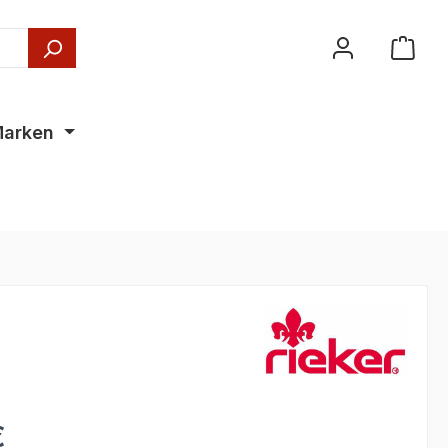
arken
€