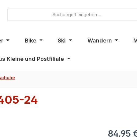
er
Bike
Ski
Wandern
M
s Kleine und Postfiliale
schuhe
4405-24
84,95 