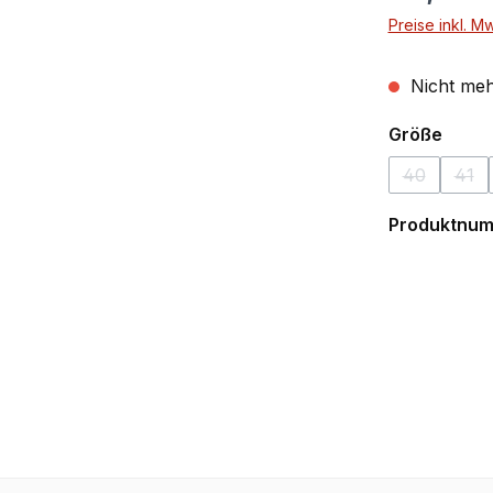
Preise inkl. M
Nicht meh
ausw
Größe
40
41
(Diese Opti
(Die
Produktnu