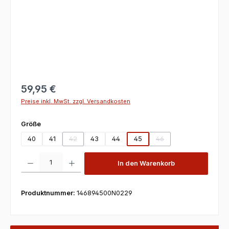
59,95 €
Preise inkl. MwSt. zzgl. Versandkosten
auswählen
Größe
40
41
42
43
44
45
46
(Diese Option ist zurzeit nicht verfügbar.)
(Diese Option ist zurzeit
Produkt Anzahl: Gib den gewünschten Wert ein oder benutze die Scha
In den Warenkorb
Produktnummer:
146894500N0229