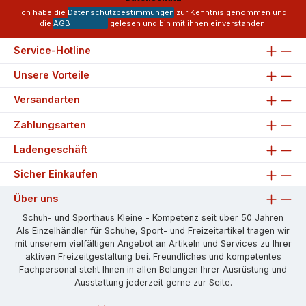
*
Ich habe die
Datenschutzbestimmungen
zur Kenntnis genommen und
die
AGB
gelesen und bin mit ihnen einverstanden.
Service-Hotline
Unsere Vorteile
Versandarten
Zahlungsarten
Ladengeschäft
Sicher Einkaufen
Über uns
Schuh- und Sporthaus Kleine - Kompetenz seit über 50 Jahren
Als Einzelhändler für Schuhe, Sport- und Freizeitartikel tragen wir
mit unserem vielfältigen Angebot an Artikeln und Services zu Ihrer
aktiven Freizeitgestaltung bei. Freundliches und kompetentes
Fachpersonal steht Ihnen in allen Belangen Ihrer Ausrüstung und
Ausstattung jederzeit gerne zur Seite.