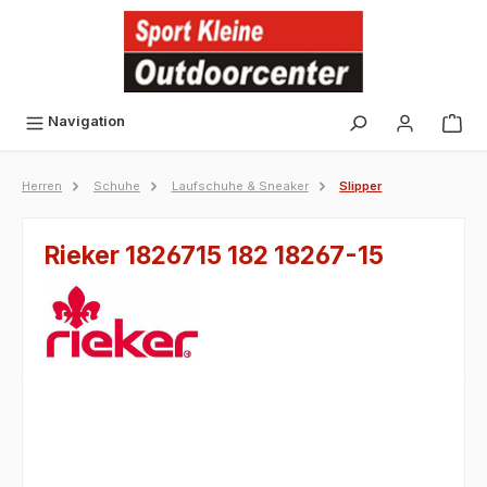
alt springen
Navigation
Herren
Schuhe
Laufschuhe & Sneaker
Slipper
Rieker 1826715 182 18267-15
Bildergalerie überspringen