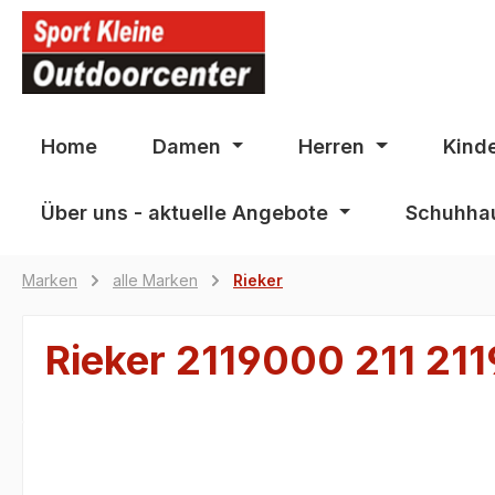
springen
Zur Hauptnavigation springen
Home
Damen
Herren
Kind
Über uns - aktuelle Angebote
Schuhhau
Marken
alle Marken
Rieker
Rieker 2119000 211 21
Bildergalerie überspringen