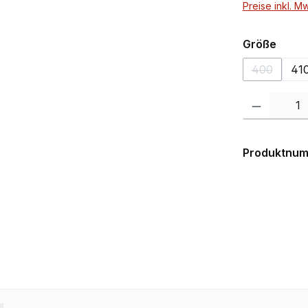
Preise inkl. M
ausw
Größe
400
41
(Diese Opt
Produkt Anzahl:
Produktnu