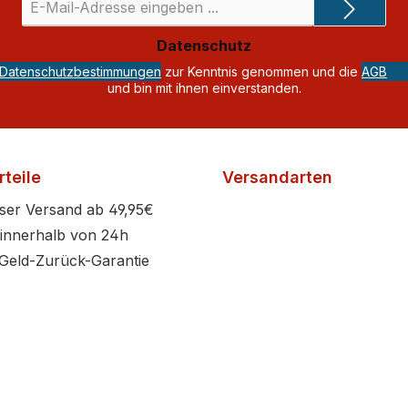
Mail-
Adresse
Datenschutz
*
Datenschutzbestimmungen
zur Kenntnis genommen und die
AGB
und bin mit ihnen einverstanden.
teile
Versandarten
ser Versand ab 49,95€
innerhalb von 24h
Geld-Zurück-Garantie