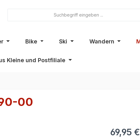
er
Bike
Ski
Wandern
M
s Kleine und Postfiliale
190-00
69,95 €