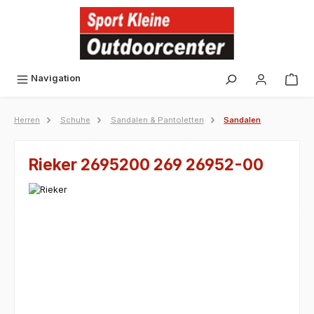
alt springen
Navigation
Herren
Schuhe
Sandalen & Pantoletten
Sandalen
Rieker 2695200 269 26952-00
Bildergalerie überspringen