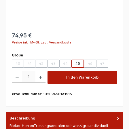
74,95 €
Preise inkl. MwSt. zzgl. Versandkosten
auswählen
Größe
40
41
42
43
44
45
46
47
(Diese Option ist zurzeit nicht verfügbar.)
(Diese Option ist zurzeit nicht verfügbar.)
(Diese Option ist zurzeit nicht verfügbar.)
(Diese Option ist zurzeit nicht verfügbar.)
(Diese Option ist zurzeit nicht verfügbar.
(Diese Option ist zurzeit
(Diese Option ist
Produkt Anzahl: Gib den gewünschten Wert ein oder benutze die Scha
In den Warenkorb
Produktnummer:
182094501A1516
Beschreibung
Rieker HerrenTrekkingsandalen schwarz/grauIndividuell