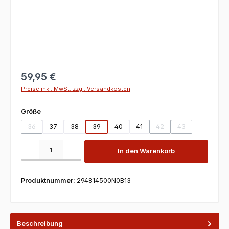
59,95 €
Preise inkl. MwSt. zzgl. Versandkosten
auswählen
Größe
36
37
38
39
40
41
42
43
(Diese Option ist zurzeit nicht verfügbar.)
(Diese Option ist zurzeit
(Diese Option ist
Produkt Anzahl: Gib den gewünschten Wert ein oder benutze die Scha
In den Warenkorb
Produktnummer:
294814500N0B13
Beschreibung