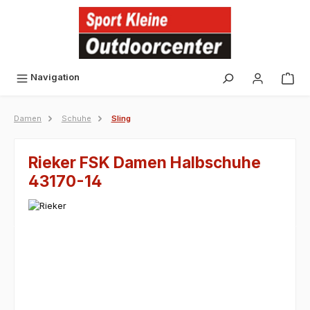
alt springen
Navigation
Damen
Schuhe
Sling
Rieker FSK Damen Halbschuhe
43170-14
Bildergalerie überspringen