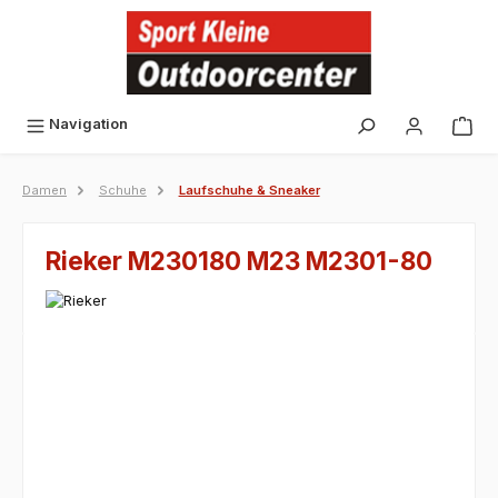
alt springen
Navigation
Damen
Schuhe
Laufschuhe & Sneaker
Rieker M230180 M23 M2301-80
Bildergalerie überspringen