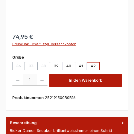
74,95 €
Preise inkl. MwSt. zzgl. Versandkosten
auswählen
Größe
36
37
38
39
40
41
42
(Diese Option ist zurzeit nicht verfügbar.)
(Diese Option ist zurzeit nicht verfügbar.)
(Diese Option ist zurzeit nicht verfügbar.)
Produkt Anzahl: Gib den gewünschten Wert ein oder benutze die Scha
In den Warenkorb
Produktnummer:
252191500B0B16
Beschreibung
Rieker Damen Sneaker brilliantweissImmer einen Schritt