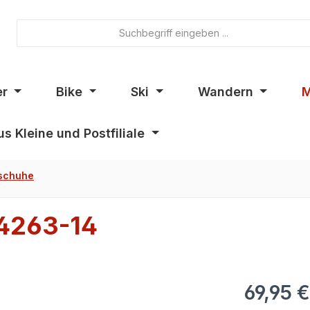
er
Bike
Ski
Wandern
M
s Kleine und Postfiliale
schuhe
4263-14
69,95 €