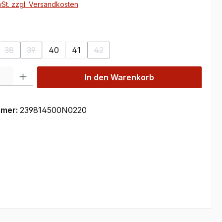
wSt. zzgl. Versandkosten
ählen
38
39
40
41
42
(Diese Option ist zurzeit nicht verfügbar.)
(Diese Option ist zurzeit nicht verfügbar.)
(Diese Option ist zurzeit nicht verfügb
 Gib den gewünschten Wert ein oder benutze die Schaltflächen um die Anzahl
In den Warenkorb
mmer:
239814500N0220