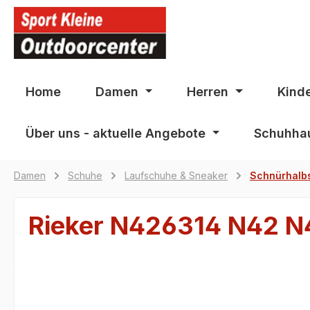
springen
Zur Hauptnavigation springen
Home
Damen
Herren
Kind
Über uns - aktuelle Angebote
Schuhhau
Damen
Schuhe
Laufschuhe & Sneaker
Schnürhalb
Rieker N426314 N42 N
Bildergalerie überspringen