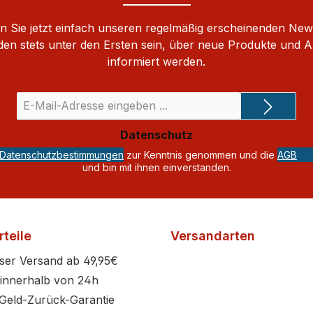
 Sie jetzt einfach unseren regelmäßig erscheinenden New
den stets unter den Ersten sein, über neue Produkte und 
informiert werden.
E-
Mail-
Adresse
Datenschutz
*
Datenschutzbestimmungen
zur Kenntnis genommen und die
AGB
und bin mit ihnen einverstanden.
teile
Versandarten
ser Versand ab 49,95€
innerhalb von 24h
Geld-Zurück-Garantie