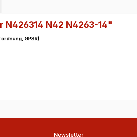
er N426314 N42 N4263-14"
rordnung, GPSR)
Newsletter