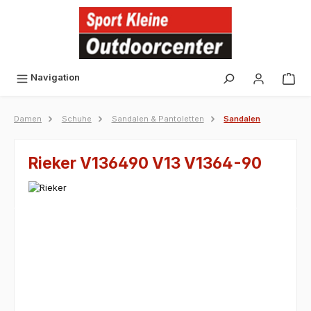
alt springen
Navigation
Damen
Schuhe
Sandalen & Pantoletten
Sandalen
Rieker V136490 V13 V1364-90
Bildergalerie überspringen