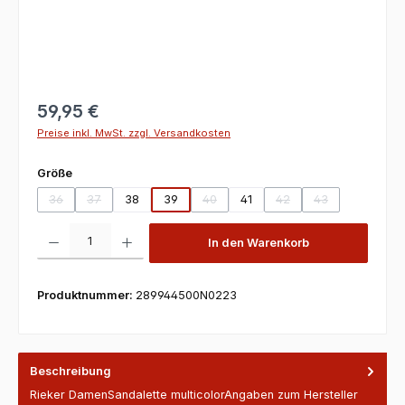
59,95 €
Preise inkl. MwSt. zzgl. Versandkosten
auswählen
Größe
36
37
38
39
40
41
42
43
(Diese Option ist zurzeit nicht verfügbar.)
(Diese Option ist zurzeit nicht verfügbar.)
(Diese Option ist zurzeit nicht verfügbar
(Diese Option ist zurzeit
(Diese Option ist
Produkt Anzahl: Gib den gewünschten Wert ein oder benutze die Scha
In den Warenkorb
Produktnummer:
289944500N0223
Beschreibung
Rieker DamenSandalette multicolorAngaben zum Hersteller