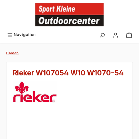
alt springen
Navigation
Damen
Rieker W107054 W10 W1070-54
Bildergalerie überspringen