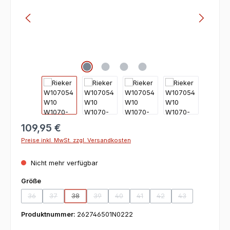
109,95 €
Preise inkl. MwSt. zzgl. Versandkosten
Nicht mehr verfügbar
auswählen
Größe
36
37
38
39
40
41
42
43
(Diese Option ist zurzeit nicht verfügbar.)
(Diese Option ist zurzeit nicht verfügbar.)
(Diese Option ist zurzeit nicht verfügbar.)
(Diese Option ist zurzeit nicht verfügbar.)
(Diese Option ist zurzeit nicht verfügbar
(Diese Option ist zurzeit nicht v
(Diese Option ist zurzeit
(Diese Option ist
Produktnummer:
262746501N0222