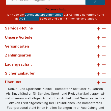
Mail-
Adresse
Datenschutz
*
Ich habe die
Datenschutzbestimmungen
zur Kenntnis genommen und
die
AGB
gelesen und bin mit ihnen einverstanden.
Service-Hotline
Unsere Vorteile
Versandarten
Zahlungsarten
Ladengeschäft
Sicher Einkaufen
Über uns
Schuh- und Sporthaus Kleine - Kompetenz seit über 50 Jahren
Als Einzelhändler für Schuhe, Sport- und Freizeitartikel tragen wir
mit unserem vielfältigen Angebot an Artikeln und Services zu Ihrer
aktiven Freizeitgestaltung bei. Freundliches und kompetentes
Fachpersonal steht Ihnen in allen Belangen Ihrer Ausrüstung und