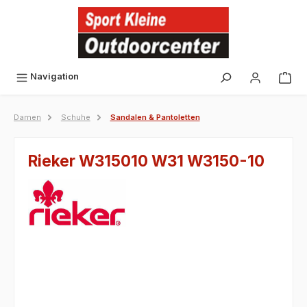
alt springen
Navigation
Damen
Schuhe
Sandalen & Pantoletten
Rieker W315010 W31 W3150-10
Bildergalerie überspringen