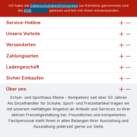
*
Ich habe die
Datenschutzbestimmungen
zur Kenntnis genommen und
die
AGB
gelesen und bin mit ihnen einverstanden.
Service-Hotline
Unsere Vorteile
Versandarten
Zahlungsarten
Ladengeschäft
Sicher Einkaufen
Über uns
Schuh- und Sporthaus Kleine - Kompetenz seit über 50 Jahren
Als Einzelhändler für Schuhe, Sport- und Freizeitartikel tragen wir
mit unserem vielfältigen Angebot an Artikeln und Services zu Ihrer
aktiven Freizeitgestaltung bei. Freundliches und kompetentes
Fachpersonal steht Ihnen in allen Belangen Ihrer Ausrüstung und
Ausstattung jederzeit gerne zur Seite.