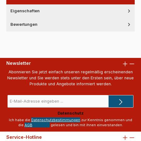
Eigenschaften
Bewertungen
Newsletter
Abonnieren Sie jetzt einfach unseren regelmäßig erscheinenden
Newsletter und Sie werden stets unter den Ersten sein, über neue
Produkte und Angebote informiert werden.
E-
Mail-
Adresse
Datenschutz
*
Ich habe die
Datenschutzbestimmungen
zur Kenntnis genommen und
die
AGB
gelesen und bin mit ihnen einverstanden.
Service-Hotline