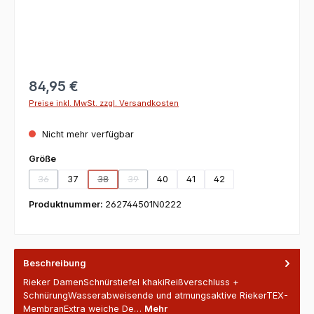
84,95 €
Preise inkl. MwSt. zzgl. Versandkosten
Nicht mehr verfügbar
auswählen
Größe
36
37
38
39
40
41
42
(Diese Option ist zurzeit nicht verfügbar.)
(Diese Option ist zurzeit nicht verfügbar.)
(Diese Option ist zurzeit nicht verfügbar.)
Produktnummer:
262744501N0222
Beschreibung
Rieker DamenSchnürstiefel khakiReißverschluss +
SchnürungWasserabweisende und atmungsaktive RiekerTEX-
MembranExtra weiche De…
Mehr