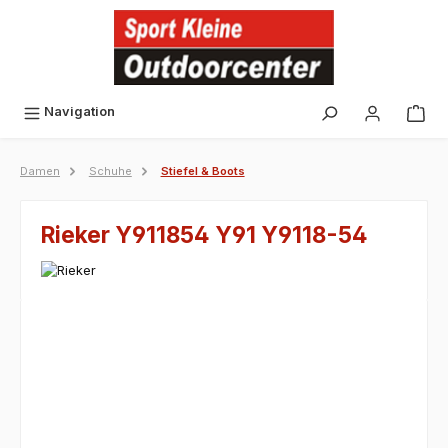
alt springen
Navigation
Damen
Schuhe
Stiefel & Boots
Rieker Y911854 Y91 Y9118-54
Bildergalerie überspringen