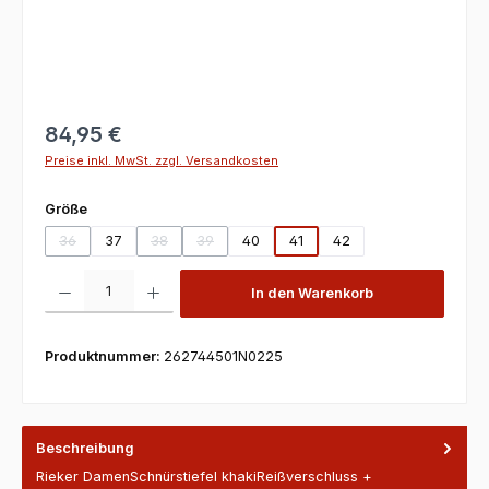
84,95 €
Preise inkl. MwSt. zzgl. Versandkosten
auswählen
Größe
36
37
38
39
40
41
42
(Diese Option ist zurzeit nicht verfügbar.)
(Diese Option ist zurzeit nicht verfügbar.)
(Diese Option ist zurzeit nicht verfügbar.)
Produkt Anzahl: Gib den gewünschten Wert ein oder benutze die Scha
In den Warenkorb
Produktnummer:
262744501N0225
Beschreibung
Rieker DamenSchnürstiefel khakiReißverschluss +