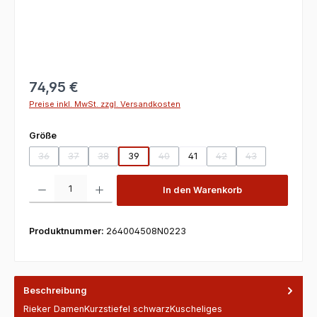
74,95 €
Preise inkl. MwSt. zzgl. Versandkosten
auswählen
Größe
36
37
38
39
40
41
42
43
(Diese Option ist zurzeit nicht verfügbar.)
(Diese Option ist zurzeit nicht verfügbar.)
(Diese Option ist zurzeit nicht verfügbar.)
(Diese Option ist zurzeit nicht verfügbar
(Diese Option ist zurzeit
(Diese Option ist
Produkt Anzahl: Gib den gewünschten Wert ein oder benutze die Scha
In den Warenkorb
Produktnummer:
264004508N0223
Beschreibung
Rieker DamenKurzstiefel schwarzKuscheliges