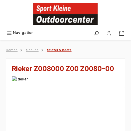
alt springen
Navigation
Damen
Schuhe
Stiefel & Boots
Rieker Z008000 Z00 Z0080-00
Bildergalerie überspringen