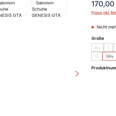
170,00
Preise inkl. M
Nicht meh
ausw
Größe
6½
7
(Diese Opti
(Die
12
12½
(Diese Optio
(Die
Produktnu