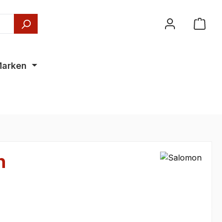
arken
n