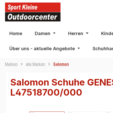
springen
Zur Hauptnavigation springen
Home
Damen
Herren
Kind
Über uns - aktuelle Angebote
Schuhhau
Marken
alle Marken
Salomon
Salomon Schuhe GENES
L47518700/000