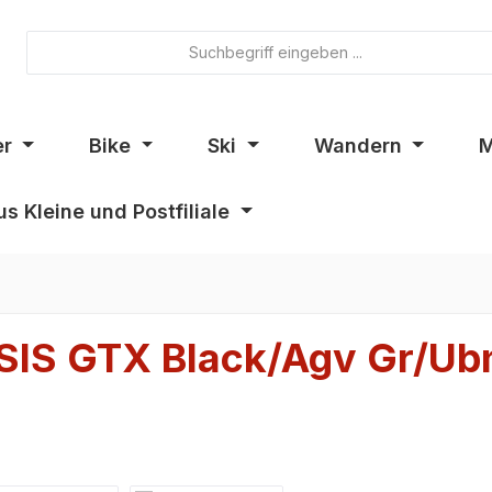
er
Bike
Ski
Wandern
M
s Kleine und Postfiliale
IS GTX Black/Agv Gr/Ub