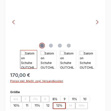
170,00 €
Preise inkl. MwSt. zzgl. Versandkosten
auswählen
Größe
6½
7
7½
8
8½
9
9½
10
(Diese Option ist zurzeit nicht verfügbar.)
(Diese Option ist zurzeit nicht verfügbar.)
(Diese Option ist zurzeit nicht verfügbar.)
(Diese Option ist zurzeit nicht verfügbar.)
10½
11
11½
12
12½
13
13½
(Diese Option ist zurzeit nicht
(Diese Option ist zurz