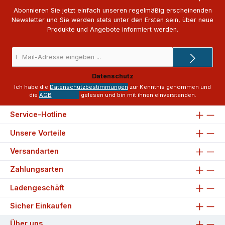
Abonnieren Sie jetzt einfach unseren regelmäßig erscheinenden
Newsletter und Sie werden stets unter den Ersten sein, über neue
Produkte und Angebote informiert werden.
E-
Mail-
Adresse
Datenschutz
*
Ich habe die
Datenschutzbestimmungen
zur Kenntnis genommen und
die
AGB
gelesen und bin mit ihnen einverstanden.
Service-Hotline
Unsere Vorteile
Versandarten
Zahlungsarten
Ladengeschäft
Sicher Einkaufen
Über uns