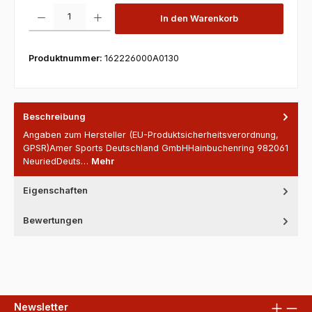
Produkt Anzahl: Gib den gewünschten Wert ein oder benutze die Scha
In den Warenkorb
Produktnummer:
162226000A0130
Beschreibung
Angaben zum Hersteller (EU-Produktsicherheitsverordnung,
GPSR)Amer Sports Deutschland GmbHHainbuchenring 982061
NeuriedDeuts…
Mehr
Eigenschaften
Bewertungen
Newsletter