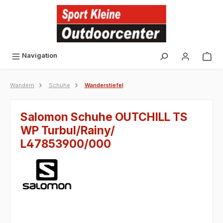
alt springen
Navigation
Wandern
Schuhe
Wanderstiefel
Salomon Schuhe OUTCHILL TS
WP Turbul/Rainy/
L47853900/000
Bildergalerie überspringen