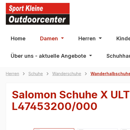
springen
Zur Hauptnavigation springen
Home
Damen
Herren
Kind
Über uns - aktuelle Angebote
Schuhhau
Herren
Schuhe
Wanderschuhe
Wanderhalbschuh
Salomon Schuhe X ULT
L47453200/000