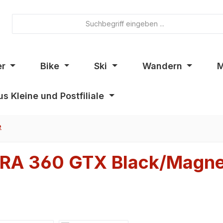
er
Bike
Ski
Wandern
M
s Kleine und Postfiliale
e
RA 360 GTX Black/Magne