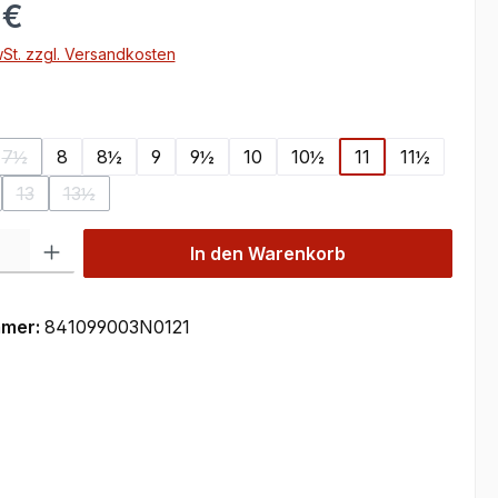
 €
wSt. zzgl. Versandkosten
ählen
7½
8
8½
9
9½
10
10½
11
11½
on ist zurzeit nicht verfügbar.)
se Option ist zurzeit nicht verfügbar.)
(Diese Option ist zurzeit nicht verfügbar.)
13
13½
se Option ist zurzeit nicht verfügbar.)
(Diese Option ist zurzeit nicht verfügbar.)
(Diese Option ist zurzeit nicht verfügbar.)
 Gib den gewünschten Wert ein oder benutze die Schaltflächen um die Anzahl
In den Warenkorb
mmer:
841099003N0121