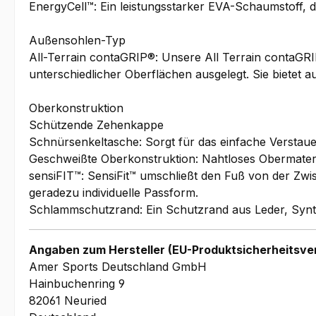
EnergyCell™: Ein leistungsstarker EVA-Schaumstoff, 
Außensohlen-Typ
All-Terrain contaGRIP®: Unsere All Terrain contaGRIP
unterschiedlicher Oberflächen ausgelegt. Sie bietet 
Oberkonstruktion
Schützende Zehenkappe
Schnürsenkeltasche: Sorgt für das einfache Verstau
Geschweißte Oberkonstruktion: Nahtloses Obermateri
sensiFIT™: SensiFit™ umschließt den Fuß von der Zw
geradezu individuelle Passform.
Schlammschutzrand: Ein Schutzrand aus Leder, Synth
Angaben zum Hersteller (EU-Produktsicherheitsve
Amer Sports Deutschland GmbH
Hainbuchenring 9
82061 Neuried