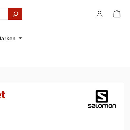
arken
t