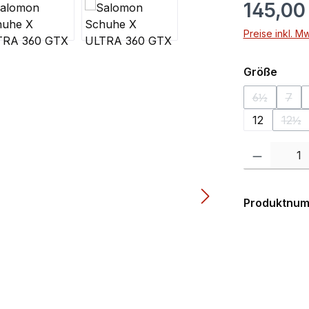
145,00
Preise inkl. M
ausw
Größe
6½
7
(Diese Opti
(Die
12
12½
(Die
Produkt Anzahl:
Produktnu