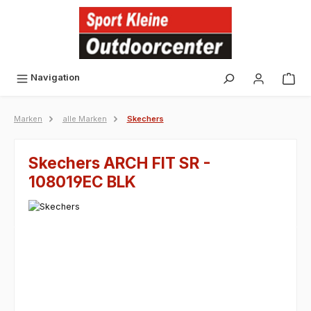
alt springen
Navigation
Marken
alle Marken
Skechers
Skechers ARCH FIT SR -
108019EC BLK
Bildergalerie überspringen