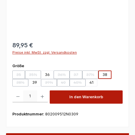
89,95 €
Preise inkl. MwSt. zzgl. Versandkosten
auswählen
Größe
35
35½
36
36½
37
37½
38
(Diese Option ist zurzeit nicht verfügbar.)
(Diese Option ist zurzeit nicht verfügbar.)
(Diese Option ist zurzeit nicht verfügbar.)
(Diese Option ist zurzeit nicht verfü
(Diese Option ist zurzeit ni
38½
39
39½
40
40½
41
(Diese Option ist zurzeit nicht verfügbar.)
(Diese Option ist zurzeit nicht verfügbar.)
(Diese Option ist zurzeit nicht verfügbar.)
(Diese Option ist zurzeit nicht verf
Produkt Anzahl: Gib den gewünschten Wert ein oder benutze die Scha
In den Warenkorb
Produktnummer:
802009512N0309