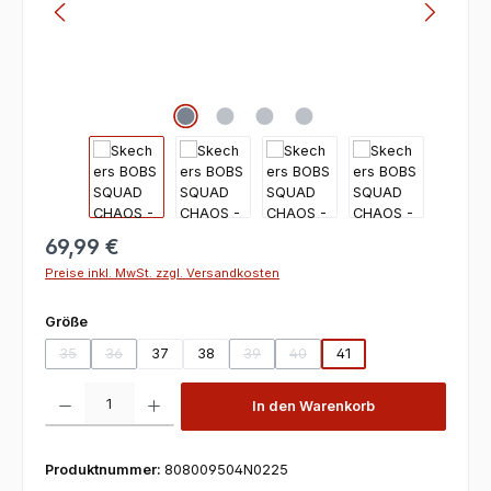
69,99 €
Preise inkl. MwSt. zzgl. Versandkosten
auswählen
Größe
35
36
37
38
39
40
41
(Diese Option ist zurzeit nicht verfügbar.)
(Diese Option ist zurzeit nicht verfügbar.)
(Diese Option ist zurzeit nicht verfügbar
(Diese Option ist zurzeit nicht v
Produkt Anzahl: Gib den gewünschten Wert ein oder benutze die Scha
In den Warenkorb
Produktnummer:
808009504N0225