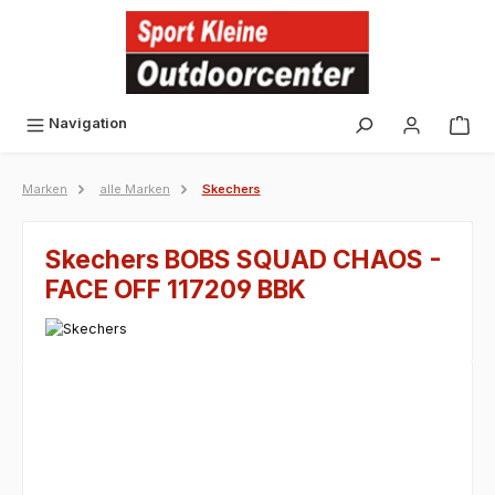
alt springen
Navigation
Marken
alle Marken
Skechers
Skechers BOBS SQUAD CHAOS -
FACE OFF 117209 BBK
Bildergalerie überspringen