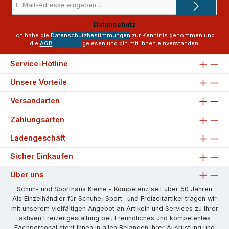
Mail-
Adresse
Datenschutz
*
Ich habe die
Datenschutzbestimmungen
zur Kenntnis genommen und
die
AGB
gelesen und bin mit ihnen einverstanden.
Service-Hotline
Unsere Vorteile
Versandarten
Zahlungsarten
Ladengeschäft
Sicher Einkaufen
Über uns
Schuh- und Sporthaus Kleine - Kompetenz seit über 50 Jahren
Als Einzelhändler für Schuhe, Sport- und Freizeitartikel tragen wir
mit unserem vielfältigen Angebot an Artikeln und Services zu Ihrer
aktiven Freizeitgestaltung bei. Freundliches und kompetentes
Fachpersonal steht Ihnen in allen Belangen Ihrer Ausrüstung und