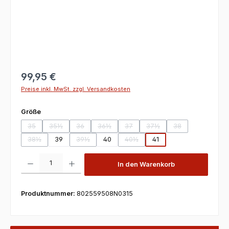
99,95 €
Preise inkl. MwSt. zzgl. Versandkosten
auswählen
Größe
35
35½
36
36½
37
37½
38
(Diese Option ist zurzeit nicht verfügbar.)
(Diese Option ist zurzeit nicht verfügbar.)
(Diese Option ist zurzeit nicht verfügbar.)
(Diese Option ist zurzeit nicht verfügbar.)
(Diese Option ist zurzeit nicht verfü
(Diese Option ist zurzeit ni
(Diese Option ist z
38½
39
39½
40
40½
41
(Diese Option ist zurzeit nicht verfügbar.)
(Diese Option ist zurzeit nicht verfügbar.)
(Diese Option ist zurzeit nicht verf
Produkt Anzahl: Gib den gewünschten Wert ein oder benutze die Scha
In den Warenkorb
Produktnummer:
802559508N0315