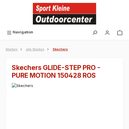
alt springen
Navigation
Marken
alle Marken
Skechers
Skechers GLIDE-STEP PRO -
PURE MOTION 150428 ROS
Bildergalerie überspringen