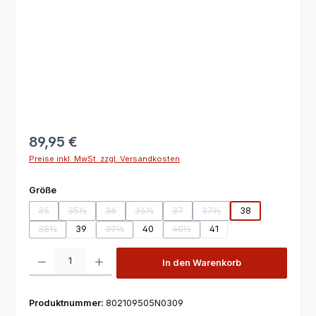
89,95 €
Preise inkl. MwSt. zzgl. Versandkosten
auswählen
Größe
35
35½
36
36½
37
37½
38
(Diese Option ist zurzeit nicht verfügbar.)
(Diese Option ist zurzeit nicht verfügbar.)
(Diese Option ist zurzeit nicht verfügbar.)
(Diese Option ist zurzeit nicht verfügbar.)
(Diese Option ist zurzeit nicht verfü
(Diese Option ist zurzeit ni
38½
39
39½
40
40½
41
(Diese Option ist zurzeit nicht verfügbar.)
(Diese Option ist zurzeit nicht verfügbar.)
(Diese Option ist zurzeit nicht verf
Produkt Anzahl: Gib den gewünschten Wert ein oder benutze die Scha
In den Warenkorb
Produktnummer:
802109505N0309