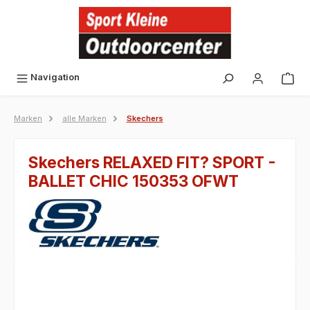
alt springen
Navigation
Marken
alle Marken
Skechers
Skechers RELAXED FIT? SPORT -
BALLET CHIC 150353 OFWT
Bildergalerie überspringen