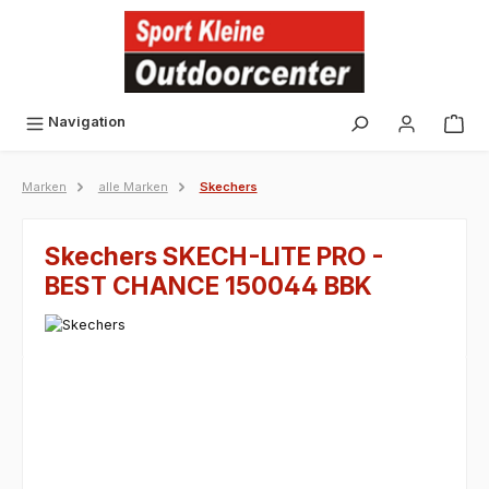
alt springen
Navigation
Marken
alle Marken
Skechers
Skechers SKECH-LITE PRO -
BEST CHANCE 150044 BBK
Bildergalerie überspringen