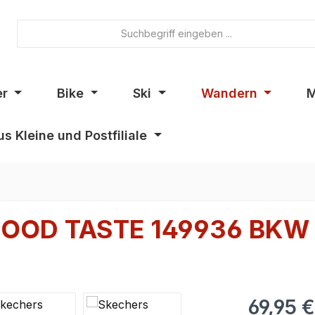
er
Bike
Ski
Wandern
M
s Kleine und Postfiliale
GOOD TASTE 149936 BKW
69,95 €