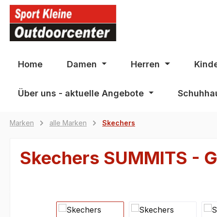
springen
Zur Hauptnavigation springen
Home
Damen
Herren
Kind
Über uns - aktuelle Angebote
Schuhhau
Marken
alle Marken
Skechers
Skechers SUMMITS - 
Bildergalerie überspringen