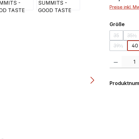
Preise inkl. M
ausw
Größe
35
35½
(Diese Opti
(Di
39½
40
(Diese Opt
Produkt Anzahl:
Produktnu