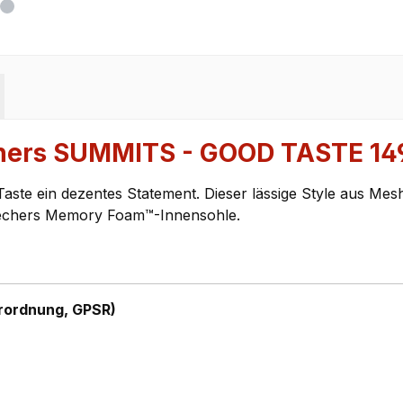
chers SUMMITS - GOOD TASTE 1
e ein dezentes Statement. Dieser lässige Style aus Mesh-St
kechers Memory Foam™-Innensohle.
rordnung, GPSR)