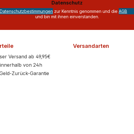
Datenschutz
*
Datenschutzbestimmungen
zur Kenntnis genommen und die
AGB
und bin mit ihnen einverstanden.
teile
Versandarten
ser Versand ab 49,95€
innerhalb von 24h
Geld-Zurück-Garantie