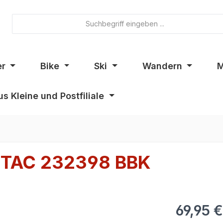
er
Bike
Ski
Wandern
M
s Kleine und Postfiliale
NTAC 232398 BBK
69,95 €