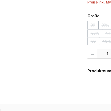
Preise inkl. M
ausw
Größe
39
39½
(Diese Opti
(Di
43½
44
(Diese Opt
(D
48
48½
(Diese Opti
(Di
Produkt Anzahl:
Produktnu