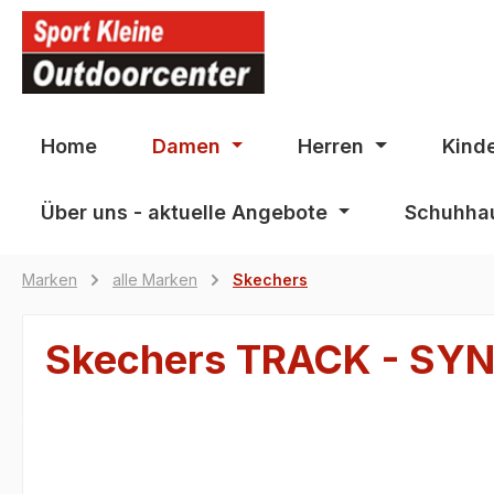
springen
Zur Hauptnavigation springen
Home
Damen
Herren
Kind
Über uns - aktuelle Angebote
Schuhhau
Marken
alle Marken
Skechers
Skechers TRACK - SY
Bildergalerie überspringen