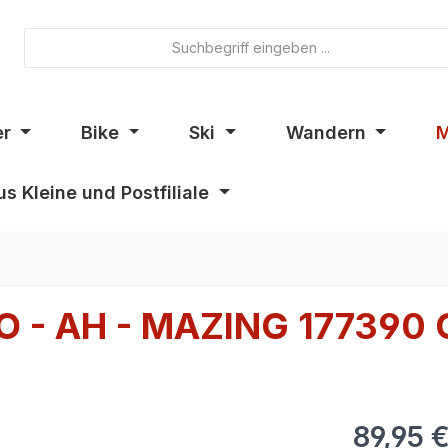
er
Bike
Ski
Wandern
M
s Kleine und Postfiliale
O - AH - MAZING 177390 
89,95 