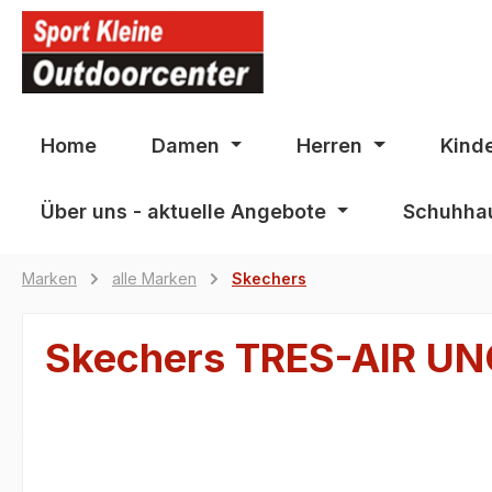
springen
Zur Hauptnavigation springen
Home
Damen
Herren
Kind
Über uns - aktuelle Angebote
Schuhhau
Marken
alle Marken
Skechers
Skechers TRES-AIR UN
Bildergalerie überspringen