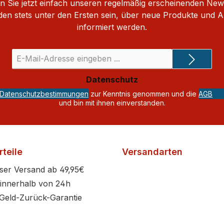
 Sie jetzt einfach unseren regelmäßig erscheinenden New
den stets unter den Ersten sein, über neue Produkte und 
informiert werden.
E-
Mail-
Adresse
Datenschutz
*
Datenschutzbestimmungen
zur Kenntnis genommen und die
AGB
und bin mit ihnen einverstanden.
teile
Versandarten
ser Versand ab 49,95€
innerhalb von 24h
Geld-Zurück-Garantie