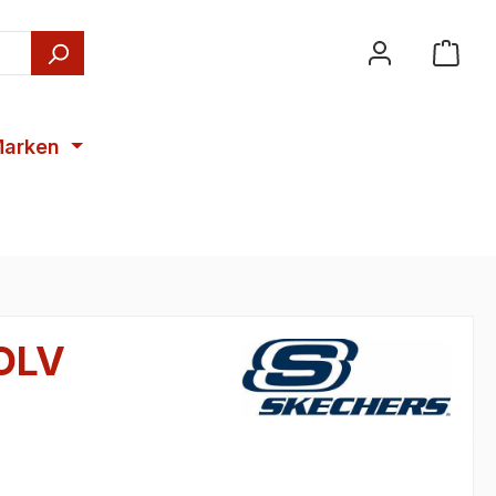
arken
OLV
€