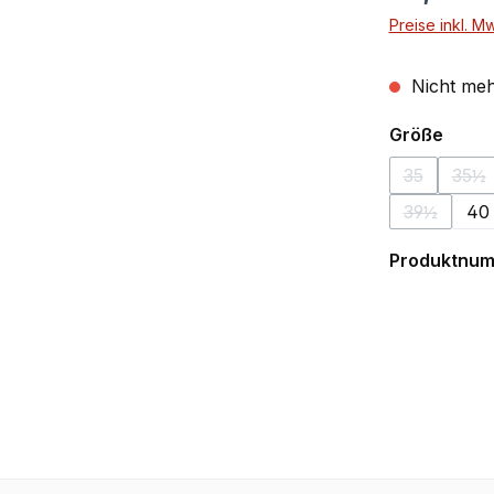
Preise inkl. M
Nicht meh
ausw
Größe
35
35½
(Diese Opti
(Di
39½
40
(Diese Opt
Produktnu