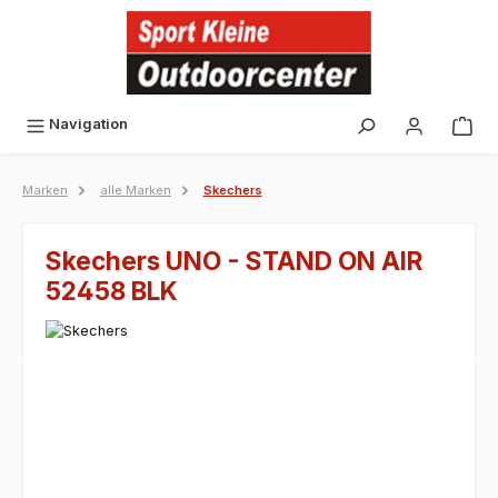
alt springen
Navigation
Marken
alle Marken
Skechers
Skechers UNO - STAND ON AIR
52458 BLK
Bildergalerie überspringen