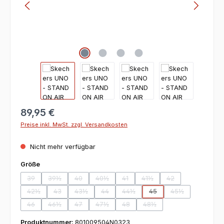
89,95 €
Preise inkl. MwSt. zzgl. Versandkosten
Nicht mehr verfügbar
auswählen
Größe
39
39½
40
40½
41
41½
42
(Diese Option ist zurzeit nicht verfügbar.)
(Diese Option ist zurzeit nicht verfügbar.)
(Diese Option ist zurzeit nicht verfügbar.)
(Diese Option ist zurzeit nicht verfügbar.)
(Diese Option ist zurzeit nicht verfü
(Diese Option ist zurzeit nic
(Diese Option ist zu
42½
43
43½
44
44½
45
45½
(Diese Option ist zurzeit nicht verfügbar.)
(Diese Option ist zurzeit nicht verfügbar.)
(Diese Option ist zurzeit nicht verfügbar.)
(Diese Option ist zurzeit nicht verfügbar.)
(Diese Option ist zurzeit nicht verf
(Diese Option ist zurzeit n
(Diese Option ist
46
46½
47
47½
48
48½
(Diese Option ist zurzeit nicht verfügbar.)
(Diese Option ist zurzeit nicht verfügbar.)
(Diese Option ist zurzeit nicht verfügbar.)
(Diese Option ist zurzeit nicht verfügbar.)
(Diese Option ist zurzeit nicht verfü
(Diese Option ist zurzeit ni
Produktnummer:
801009504N0323