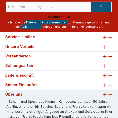
E-
Mail-
Adresse
Datenschutz
*
Ich habe die
Datenschutzbestimmungen
zur Kenntnis genommen und
die
AGB
gelesen und bin mit ihnen einverstanden.
Service-Hotline
Unsere Vorteile
Versandarten
Zahlungsarten
Ladengeschäft
Sicher Einkaufen
Über uns
Schuh- und Sporthaus Kleine - Kompetenz seit über 50 Jahren
Als Einzelhändler für Schuhe, Sport- und Freizeitartikel tragen wir
mit unserem vielfältigen Angebot an Artikeln und Services zu Ihrer
aktiven Freizeitgestaltung bei. Freundliches und kompetentes