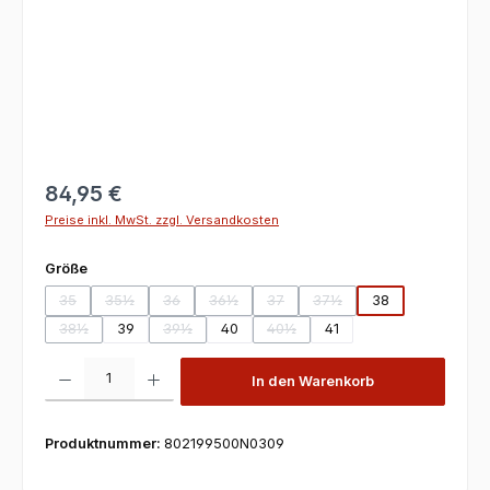
84,95 €
Preise inkl. MwSt. zzgl. Versandkosten
auswählen
Größe
35
35½
36
36½
37
37½
38
(Diese Option ist zurzeit nicht verfügbar.)
(Diese Option ist zurzeit nicht verfügbar.)
(Diese Option ist zurzeit nicht verfügbar.)
(Diese Option ist zurzeit nicht verfügbar.)
(Diese Option ist zurzeit nicht verfü
(Diese Option ist zurzeit ni
38½
39
39½
40
40½
41
(Diese Option ist zurzeit nicht verfügbar.)
(Diese Option ist zurzeit nicht verfügbar.)
(Diese Option ist zurzeit nicht verf
Produkt Anzahl: Gib den gewünschten Wert ein oder benutze die Scha
In den Warenkorb
Produktnummer:
802199500N0309