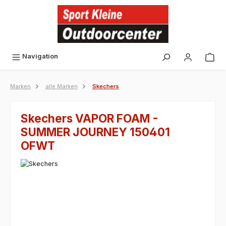
alt springen
Navigation
Marken
alle Marken
Skechers
Skechers VAPOR FOAM -
SUMMER JOURNEY 150401
OFWT
Bildergalerie überspringen