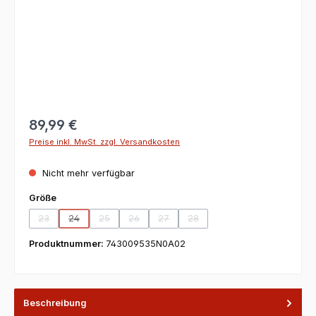
89,99 €
Preise inkl. MwSt. zzgl. Versandkosten
Nicht mehr verfügbar
auswählen
Größe
23
24
25
26
27
28
(Diese Option ist zurzeit nicht verfügbar.)
(Diese Option ist zurzeit nicht verfügbar.)
(Diese Option ist zurzeit nicht verfügbar.)
(Diese Option ist zurzeit nicht verfügbar.)
(Diese Option ist zurzeit nicht verfügbar
(Diese Option ist zurzeit nicht v
Produktnummer:
743009535N0A02
Beschreibung