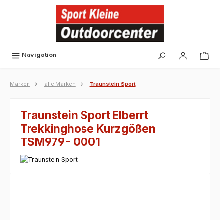
alt springen
Navigation
Marken
alle Marken
Traunstein Sport
Traunstein Sport Elberrt
Trekkinghose Kurzgößen
TSM979- 0001
Bildergalerie überspringen