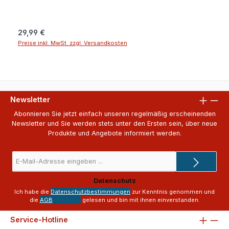
schnelltrocknend und verfügt über antibakterielle
Eigenschaften, die der Bildung von Gerüchen
entgegenwirken •Herausnehmbare PolsterAngaben zum
Hersteller (EU-Produktsicherheitsverordnung, GPSR)Regatta
Regulärer Preis:
29,99 €
Great Outdoors Ireland Ltd. (Regatta + Dare2b)25 Westside
Preise inkl. MwSt. zzgl. Versandkosten
Centre, Model Farm Road, Company no 5291270000 Cork
T12 EH21IranAngaben zur verantwortlichen Person (EU-
Produktsicherheitsverordnung, GPSR)Schuh- und Sporthaus
KleineKorbacher Straße 834508 Willingen
(Upland)Deutschlandschuhhauskleine@t-online.dewww.sport-
kleine.de
Newsletter
Abonnieren Sie jetzt einfach unseren regelmäßig erscheinenden
Newsletter und Sie werden stets unter den Ersten sein, über neue
Produkte und Angebote informiert werden.
E-
Mail-
Adresse
Datenschutz
*
Ich habe die
Datenschutzbestimmungen
zur Kenntnis genommen und
die
AGB
gelesen und bin mit ihnen einverstanden.
Service-Hotline