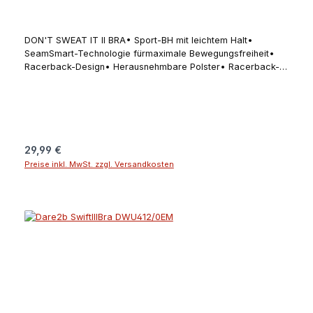
DON'T SWEAT IT II BRA• Sport-BH mit leichtem Halt•
SeamSmart-Technologie fürmaximale Bewegungsfreiheit•
Racerback-Design• Herausnehmbare Polster• Racerback-
DesignAngaben zum Hersteller (EU-
Produktsicherheitsverordnung, GPSR)Regatta Great Outdoors
Ireland Ltd. (Regatta + Dare2b)25 Westside Centre, Model
Farm Road, Company no 5291270000 Cork T12
EH21IranAngaben zur verantwortlichen Person (EU-
Produktsicherheitsverordnung, GPSR)Schuh- und Sporthaus
Regulärer Preis:
29,99 €
KleineKorbacher Straße 834508 Willingen
Preise inkl. MwSt. zzgl. Versandkosten
(Upland)Deutschlandschuhhauskleine@t-online.dewww.sport-
kleine.de