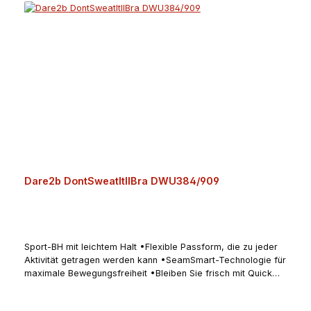
Produktsicherheitsverordnung, GPSR)Schuh- und Sporthaus
KleineKorbacher Straße 834508 Willingen
(Upland)Deutschlandschuhhauskleine@t-online.dewww.sport-
kleine.de
Dare2b DontSweatItIIBra DWU384/909
Sport-BH mit leichtem Halt •Flexible Passform, die zu jeder
Aktivität getragen werden kann •SeamSmart-Technologie für
maximale Bewegungsfreiheit •Bleiben Sie frisch mit Quick
Dry & Fresh - unser leichtes recyceltes Polyamid/
Polyester/Elasthan-nahtloses Gewebe ist schweißableitend,