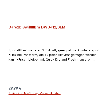
Dare2b SwiftIIIBra DWU412/0EM
Sport-BH mit mittlerer Stützkraft, geeignet für Ausdauersport
•Flexible Passform, die zu jeder Aktivität getragen werden
kann •Frisch bleiben mit Quick Dry and Fresh - unserem
leichten, kuschelig weichen Polyestergewebe mit
schweißableitenden, schnell trocknenden und
antibakteriellen Eigenschaften •Synthetische chemiefreie
und antibakterielle Eigenschaften, die der Geruchsbildung
entgegenwirken •Herausnehmbare Polster •Crossover-
TrägerDesign am RückenAngaben zum Hersteller (EU-
Regulärer Preis:
29,99 €
Produktsicherheitsverordnung, GPSR)Regatta Great Outdoors
Preise inkl. MwSt. zzgl. Versandkosten
Ireland Ltd. (Regatta + Dare2b)25 Westside Centre, Model
Farm Road, Company no 5291270000 Cork T12
EH21IranAngaben zur verantwortlichen Person (EU-