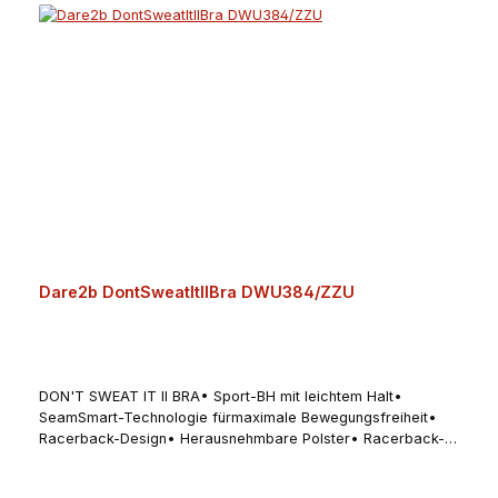
Dare2b DontSweatItIIBra DWU384/ZZU
DON'T SWEAT IT II BRA• Sport-BH mit leichtem Halt•
SeamSmart-Technologie fürmaximale Bewegungsfreiheit•
Racerback-Design• Herausnehmbare Polster• Racerback-
DesignAngaben zum Hersteller (EU-
Produktsicherheitsverordnung, GPSR)Regatta Great Outdoors