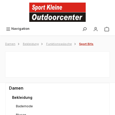
alt springen
Navigation
Damen
Bekleidung
Funktionswäsche
Sport BHs
Damen
Bekleidung
Bademode
Blusen