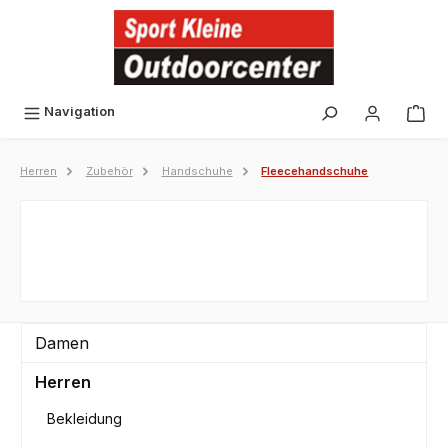
alt springen
Navigation
Herren
Zubehör
Handschuhe
Fleecehandschuhe
Damen
Herren
Bekleidung