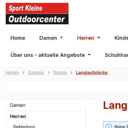
springen
Zur Hauptnavigation springen
Home
Damen
Herren
Kind
Über uns - aktuelle Angebote
Schuhhau
Herren
Zubehör
Stöcke
Langlaufstöcke
Lang
Damen
Herren
Keine 
Bekleidung