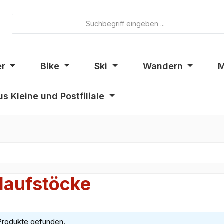
er
Bike
Ski
Wandern
M
s Kleine und Postfiliale
laufstöcke
Produkte gefunden.