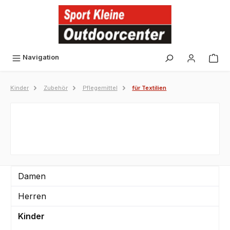
alt springen
Navigation
Kinder
Zubehör
Pflegemittel
für Textilien
Damen
Herren
Kinder